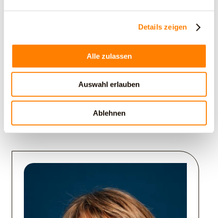
Helmut
Riedl
Details zeigen
helmut.riedl@auto-rasch.de
08141 / 29446
08141 / 29439
Alle zulassen
Auswahl erlauben
Ablehnen
Information/Service